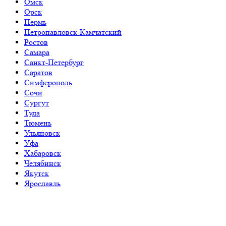
Омск
Орск
Пермь
Петропавловск-Камчатский
Ростов
Самара
Санкт-Петербург
Саратов
Симферополь
Сочи
Сургут
Тула
Тюмень
Ульяновск
Уфа
Хабаровск
Челябинск
Якутск
Ярославль