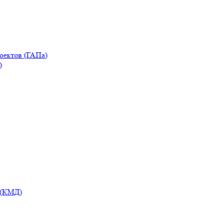
оектов (ГАПа)
)
 (КМД)