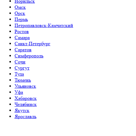
Норильск
Омск
Орск
Пермь
Петропавловск-Камчатский
Ростов
Самара
Санкт-Петербург
Саратов
Симферополь
Сочи
Сургут
Тула
Тюмень
Ульяновск
Уфа
Хабаровск
Челябинск
Якутск
Ярославль